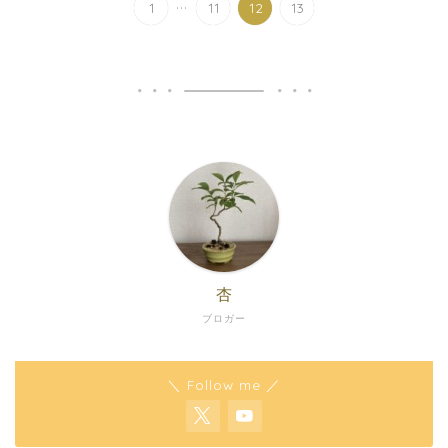
...
1
11
12
13
杏
ブロガー
＼ Follow me ／