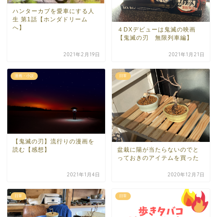
ハンターカブを愛車にする人
生 第1話【ホンダドリーム
へ】
４DXデビューは鬼滅の映画
【鬼滅の刃 無限列車編】
2021年2月19日
2021年1月21日
漫画・小説
日常
【鬼滅の刃】流行りの漫画を
読む【感想】
盆栽に陽が当たらないのでと
っておきのアイテムを買った
2021年1月4日
2020年12月7日
日常
日常