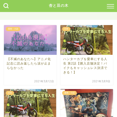
杏と豆の木
漫画・小説
日常
【不滅のあなたへ】アニメ化
ハンターカブを愛車にする人
記念に読み返したら涙が止ま
生 第2話【購入店舗決定！バ
らなかった
イクもキャッシュレス決済で
きる！】
2021年3月12日
2021年3月9日
日常
漫画・小説