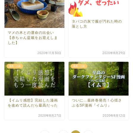
タバコの灰で服が汚れた時の
落とし方
マメの木との運命の出会い
【赤ちゃん盆栽をお迎えしま
した】
2020年11月30日
2020年8月29日
漫画・小説
漫画・小説
【イムリ感想】完結した漫画
ついに…最終巻発売！心揺さ
を改めて読んだら最高だった
ぶるSF漫画『イムリ』
2020年8月27日
2020年8月12日