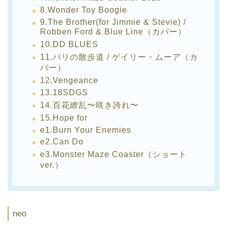
8.Wonder Toy Boogie
9.The Brother(for Jimmie & Stevie) /
Robben Ford & Blue Line（カバー）
10.DD BLUES
11.パリの散歩道 / ゲイリー・ムーア（カ
バー）
12.Vengeance
13.18SDGS
14.百花繚乱〜咲き誇れ〜
15.Hope for
e1.Burn Your Enemies
e2.Can Do
e3.Monster Maze Coaster（ショート
ver.）
neo