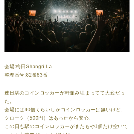
会場:梅田Shangri-La
整理番号:82番83番
連日駅のコインロッカーが軒並み埋まってて大変だっ
た。
会場には40個くらいしかコインロッカーは無いけど、
クローク（500円）はあったから安心。
この日も駅のコインロッカーがまたもや1個だけ空いて