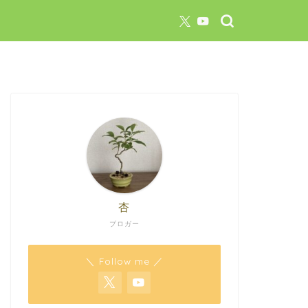
杏
ブロガー
＼ Follow me ／