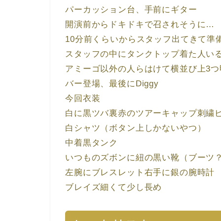
パーカッション台、手前にギター
開演前からドキドキで召されそうに…
10分前くらいからスタッフ出てきて準
スタッフの中にタンクトップ着た人い
アミーゴ以外の人らはけて横並び上3
バー登場、最後にDiggy
今回衣装
白に黒ツバ裏赤のツアーキャップ刺繍
白シャツ（ボタン上しかないやつ）
中着黒タンク
いつものズボンに紐の黒い靴（ブーツ
左腕にブレスレット右手に銀の腕時計
ブレイズ細くて少し長め