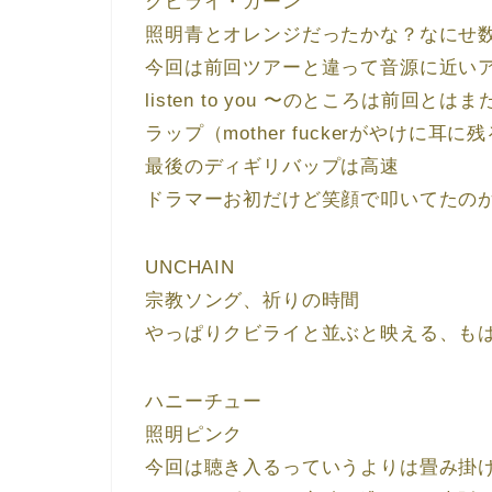
クビライ・カーン
照明青とオレンジだったかな？なにせ
今回は前回ツアーと違って音源に近い
listen to you 〜のところは前
ラップ（mother fuckerがやけに耳に
最後のディギリバップは高速
ドラマーお初だけど笑顔で叩いてたの
UNCHAIN
宗教ソング、祈りの時間
やっぱりクビライと並ぶと映える、も
ハニーチュー
照明ピンク
今回は聴き入るっていうよりは畳み掛