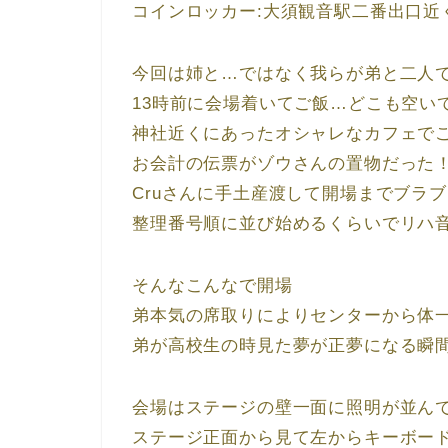
コインロッカー:大須観音駅二番出口近
今回は姉と…ではなく我らが弟と二人
13時前に会場着いてご飯…どこも空い
神社近くにあったオシャレなカフェで
お会計の伝票がゾウさんの置物だった
Cruさんに手土産渡して開場までブラ
整理番号順に並び始めるくらいでリハ音？
そんなこんなで開場
弟本気の席取りによりセンターから体
弟が高校生の時見た夢が正夢になる瞬
会場はステージの壁一面に照明が並ん
ステージ正面から見て左からキーボード