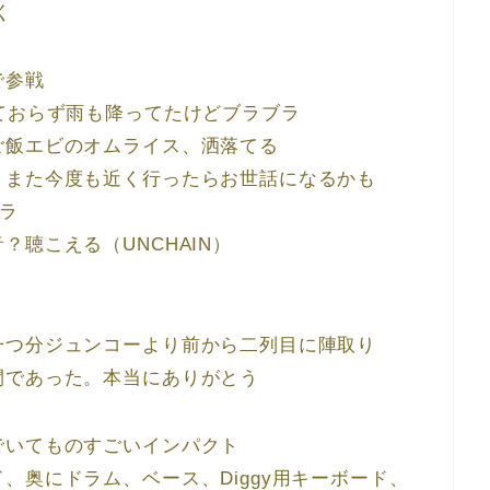
く
で参戦
ておらず雨も降ってたけどブラブラ
ご飯エビのオムライス、洒落てる
！また今度も近く行ったらお世話になるかも
ブラ
聴こえる（UNCHAIN）
一つ分ジュンコーより前から二列目に陣取り
間であった。本当にありがとう
でいてものすごいインパクト
、奥にドラム、ベース、Diggy用キーボード、