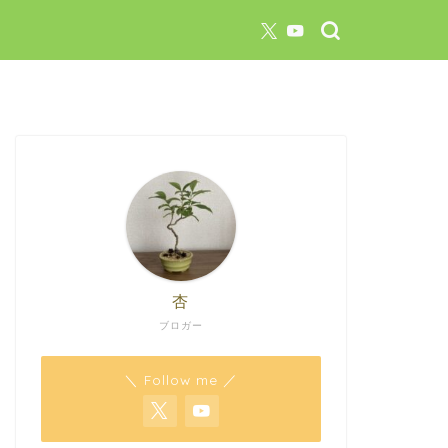
杏
ブロガー
＼ Follow me ／