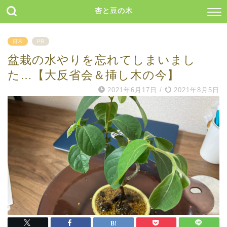
杏と豆の木
日常
PR
盆栽の水やりを忘れてしまいまし
た…【大反省会＆挿し木の今】
2021年6月17日
/
2021年8月5日