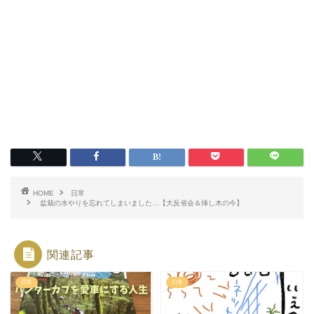
HOME
日常
盆栽の水やりを忘れてしまいました…【大反省会＆挿し木の今】
関連記事
日常
日常